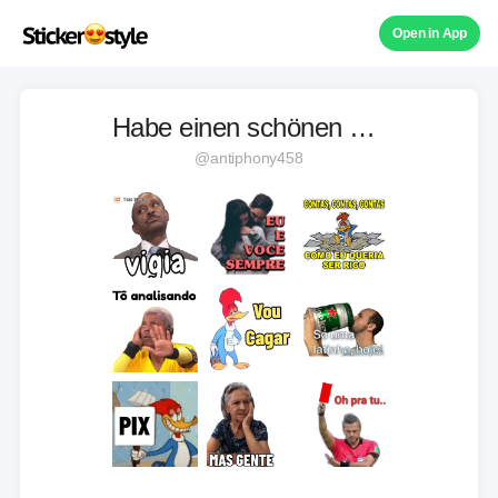
Open in App
Habe einen schönen Tag 🏷
@antiphony458