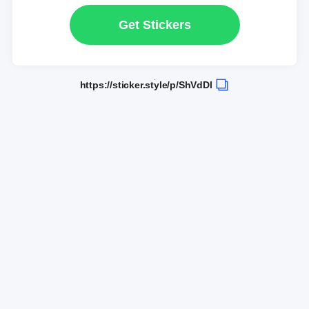
Get Stickers
https://sticker.style/p/ShVdDl