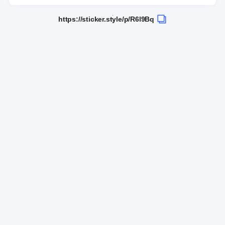
https://sticker.style/p/R6l9Bq